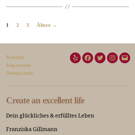
1
2
3
Ältere
→
Kontakt
Impressum
Datenschutz
Create an excellent life
Dein glückliches & erfülltes Leben
Franziska Gillmann