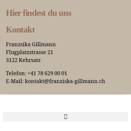
Hier findest du uns
Kontakt
Franzsika Gillmann
Flugplatzstrasse 21
3122 Kehrsatz
Telefon: +41 78 629 00 01
E-Mail: kontakt@franziska-gillmann.ch